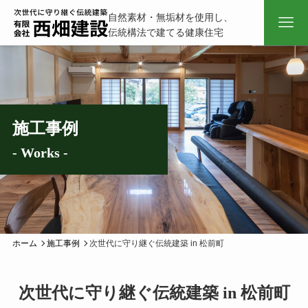
自然素材・無垢材を使用し、
伝統構法で建てる健康住宅
施工事例
- Works -
ホーム
施工事例
次世代に守り継ぐ伝統建築 in 松前町
次世代に守り継ぐ伝統建築 in 松前町