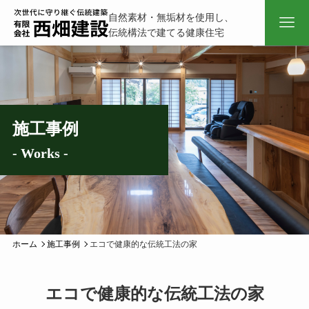
自然素材・無垢材を使用し、
伝統構法で建てる健康住宅
施工事例
- Works -
ホーム
施工事例
エコで健康的な伝統工法の家
エコで健康的な伝統工法の家